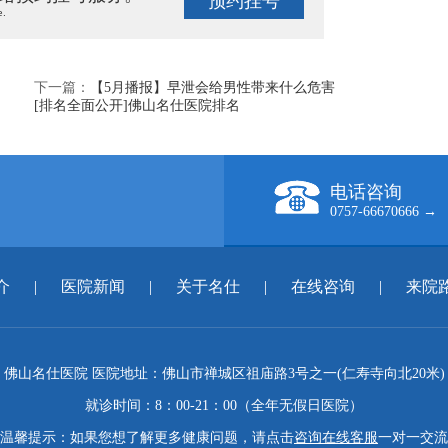
预约挂号
e.
下一篇：
【5月播报】早泄会给男性带来什么危害
[排名全面公开]佛山名仕医院排名
电话咨询
0757-66670666 →
介
|
医院新闻
|
关于名仕
|
在线咨询
|
来院
佛山名仕医院 医院地址：佛山市禅城区祖庙路3号之一(仁寿寺向北20米)
就诊时间：8：00-21：00（全年无假日医院）
温馨提示：如果您想了解更多健康问题，请点击
咨询在线客服
一对一交流