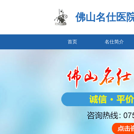
佛山名仕医
首页
名仕简介