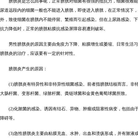
膀胱炎是怎么回事呢，正常膀胱对细菌有很强的抵抗力，细菌很难能
尿道远段内的细菌一般也不能进入膀胱，即使进入膀胱，在正常情况下，
外，致使细菌在膀胱内不能停留、繁殖而引起感染。但在上尿路感染、下
抗力降低时，正常的膀胱粘膜抗感染屏障容易遭到破坏。
男性膀胱炎的原因主要由免疫力下降、粘膜增生或萎缩、日常生活习
膀胱炎的治疗，应该要有一定的针对性。
膀胱炎产生的原因：
(1)膀胱炎有特异性和非特异性细菌感染。前者指膀胱结核而言。非
大肠杆菌、变形杆菌、绿脓杆菌、粪链球菌和金黄色葡萄球菌所致。
(2)化脓菌的感染。诱因有结石、异物、肿瘤或阻塞性病变，包括由
障碍等。
(3)急性膀胱炎主要由粘膜充血、水肿、出血和溃疡形成，并有脓液