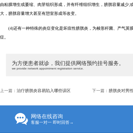
由粘膜增生或萎缩、肉芽组织形成，并有纤维组织增生，膀胱容量减少;
大，膀胱容量增大甚至有憩室形成等改变。
(4)还有一种特殊的炎症变化是坏疽性膀胱炎，为梭形杆菌、产气荚
症。
为方便患者就诊，我们提供网络预约挂号服务。
we provide network appointment registration service.
上一篇：
治疗膀胱炎容易陷入哪些误区
下一篇：
膀胱炎对男
网络在线咨询
客服一对一 即时回答→